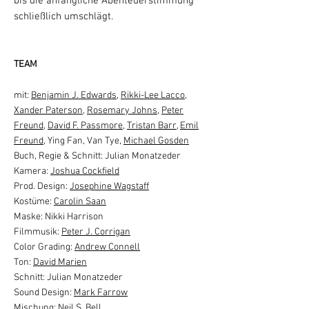
bis die anfängliche Abenteuerstimmung
schließlich umschlägt.
TEAM
mit:
Benjamin J. Edwards
,
Rikki-Lee Lacco
,
Xander Paterson
,
Rosemary Johns
,
Peter
Freund
,
David F. Passmore
,
Tristan Barr
,
Emil
Freund
, Ying Fan, Van Tye,
Michael Gosden
Buch, Regie & Schnitt: Julian Monatzeder
Kamera:
Joshua Cockfield
Prod. Design:
Josephine Wagstaff
Kostüme:
Carolin Saan
Maske: Nikki Harrison
Filmmusik:
Peter J. Corrigan
Color Grading:
Andrew Connell
Ton:
David Marien
Schnitt: Julian Monatzeder
Sound Design:
Mark Farrow
Mischung:
Neil S. Bell